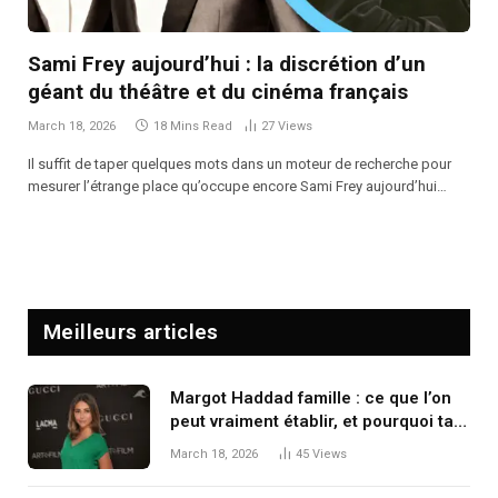
Sami Frey aujourd’hui : la discrétion d’un
géant du théâtre et du cinéma français
March 18, 2026
18 Mins Read
27
Views
Il suffit de taper quelques mots dans un moteur de recherche pour
mesurer l’étrange place qu’occupe encore Sami Frey aujourd’hui…
Meilleurs articles
Margot Haddad famille : ce que l’on
peut vraiment établir, et pourquoi tant
de zones d’ombre persistent
March 18, 2026
45
Views