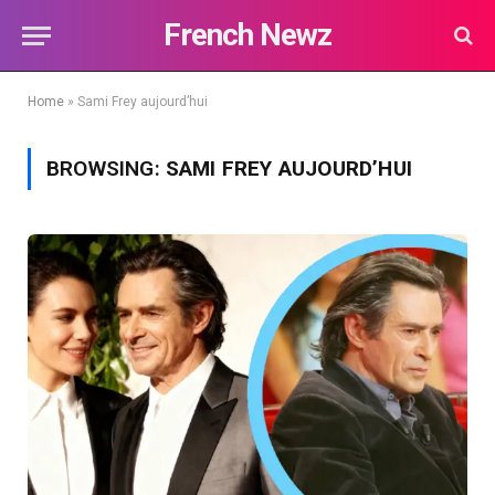
French Newz
Home
»
Sami Frey aujourd’hui
BROWSING:
SAMI FREY AUJOURD’HUI