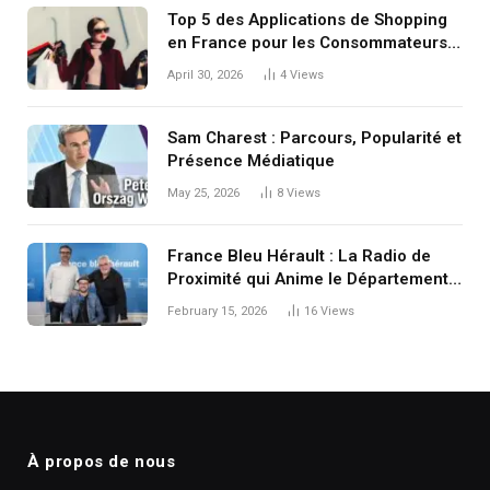
Top 5 des Applications de Shopping
en France pour les Consommateurs
Malins à la Recherche de Produits
April 30, 2026
4
Views
Lifestyle Tendance
Sam Charest : Parcours, Popularité et
Présence Médiatique
May 25, 2026
8
Views
France Bleu Hérault : La Radio de
Proximité qui Anime le Département
de l’Hérault
February 15, 2026
16
Views
À propos de nous