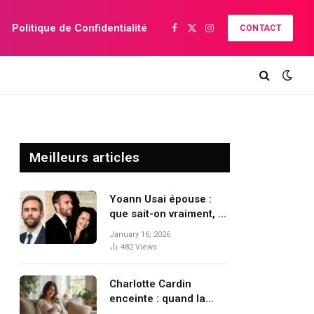
Politique de Confidentialité
CONTACT
Facebook
X
Instagram
(Twitter)
Meilleurs articles
Yoann Usai épouse :
que sait-on vraiment, et
que révèle cette
January 16, 2026
curiosité ?
482
Views
Charlotte Cardin
enceinte : quand la
rumeur persiste malgré