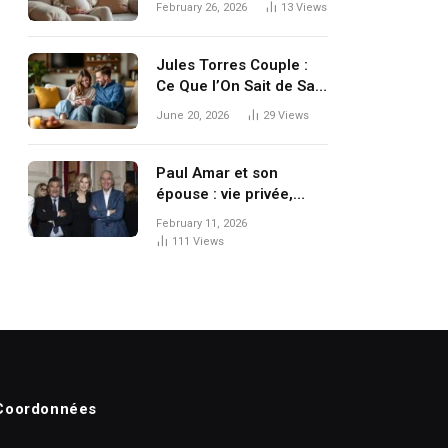
February 26, 2026
13
Views
le silence de l’artiste
Jules Torres Couple :
Ce Que l’On Sait de Sa
Vie Amoureuse
June 20, 2026
29
Views
Paul Amar et son
épouse : vie privée,
discrétion et parcours
February 11, 2026
d’un couple à l’ombre
111
Views
des projecteurs
Coordonnées