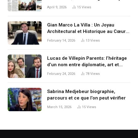
April 9, 2026
15
Views
Gian Marco La Villa : Un Joyau
Architectural et Historique au Cœur
de l’Italie
February 14, 2026
13
Views
Lucas de Villepin Parents: l’héritage
d’un nom entre diplomatie, art et
discrétion
February 24, 2026
78
Views
Sabrina Medjebeur biographie,
parcours et ce que l’on peut vérifier
March 15, 2026
15
Views