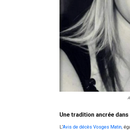
A
Une tradition ancrée dans l
L’
Avis de décès Vosges Matin,
éga