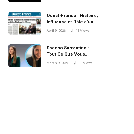
Ouest-France : Histoire,
Influence et Rôle d’un
Quotidien Régional
April 9, 2026
15
Views
Majeur
Shaana Sorrentino :
Tout Ce Que Vous
Devez Savoir Sur Cette
March 9, 2026
15
Views
Personnalité
Fascinante