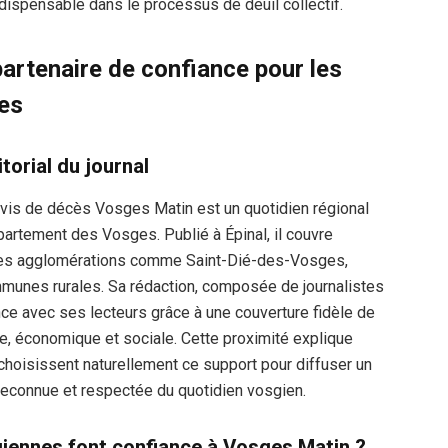
ndispensable dans le processus de deuil collectif.
artenaire de confiance pour les
es
torial du journal
Avis de décès Vosges Matin est un quotidien régional
artement des Vosges. Publié à Épinal, il couvre
, des agglomérations comme Saint-Dié-des-Vosges,
unes rurales. Sa rédaction, composée de journalistes
ance avec ses lecteurs grâce à une couverture fidèle de
lle, économique et sociale. Cette proximité explique
hoisissent naturellement ce support pour diffuser un
x reconnue et respectée du quotidien vosgien.
giennes font confiance à Vosges Matin ?