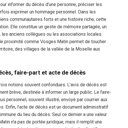
pour informer du décès d’une personne, préciser les
rfois exprimer un hommage personnel. Dans les
iens communautaires forts et une histoire riche, cette
ation. Elle constitue un geste de mémoire partagée, un
s, les anciens collègues ou les associations locales.
al de proximité comme Vosges Matin permet de toucher
erritoire, des villages de la vallée de la Moselle aux
écès, faire-part et acte de décès
 trois notions souvent confondues. L’avis de décès est
ent brève, destinée à informer un large public. Le faire-
lus personnel, souvent illustré, envoyé par courrier aux
es. Enfin, l’acte de décès est un document administratif
la commune du lieu du décès. Seul ce dernier a une valeur
atin n’a pas de portée juridique, mais il remplit une