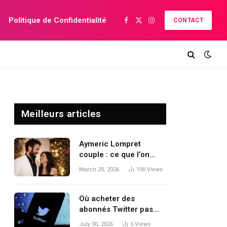
Politique de Confidentialité
CONTACT
Facebook
X
Instagram
(Twitter)
Meilleurs articles
Aymeric Lompret
couple : ce que l’on
sait, ce qui relève des
March 20, 2026
100
Views
rumeurs et pourquoi le
silence persiste
Où acheter des
abonnés Twitter pas
chers et réels ?
July 30, 2026
5
Views