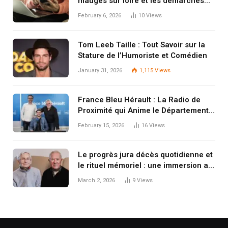
mauges sur loire et les demarches
funeraires
February 6, 2026
10
Views
Tom Leeb Taille : Tout Savoir sur la
Stature de l’Humoriste et Comédien
January 31, 2026
1,115
Views
France Bleu Hérault : La Radio de
Proximité qui Anime le Département
de l’Hérault
February 15, 2026
16
Views
Le progrès jura décès quotidienne et
le rituel mémoriel : une immersion au
cœur du Jura
March 2, 2026
9
Views