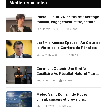
Meilleurs articles
Pablo Pillaud-Vivien fils de : héritage
familial, engagement et trajectoire
singulière
February 25, 2026
35
Views
Jérémie Assous Épouse : Au Cœur de
la Vie et de la Carrière du Pénaliste
January 31, 2026
117
Views
Comment Obtenir Une Greffe
Capillaire Au Résultat Naturel ? Le Dr
Koray Erdoğan Explique Les Clés
August 6, 2026
6
Views
d’une Restauration Réussie
Météo Saint Romain de Popey :
climat, saisons et prévisions
détaillées
March 4, 2026
9
Views