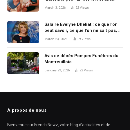
confiance au quotidien
March 3, 2026
22
Views
Salaire Evelyne Dheliat : ce que l’on
peut savoir, ce que l’on ne sait pas, et
ce que cela dit des rémunérations à
March 23, 2026
19
Views
la télévision
Avis de décès Pompes Funèbres du
Montreuillois
January 29, 2026
22
Views
À propos de nous
Bienvenue sur French Newz, votre blog d’actualités et de