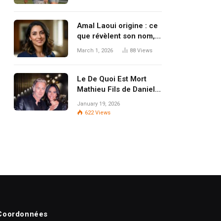
qui protège son jardin
secret
Amal Laoui origine : ce
que révèlent son nom,
son parcours et les
March 1, 2026
88
Views
pièces du puzzle public
Le De Quoi Est Mort
Mathieu Fils de Danielle
Darrieux
January 19, 2026
622
Views
Coordonnées