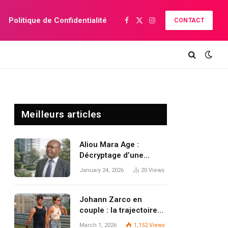
Politique de Confidentialité
CONTACT
Facebook
X
Instagram
(Twitter)
Meilleurs articles
Aliou Mara Age :
Décryptage d’une
carrière en pleine
January 24, 2026
20
Views
effervescence, de ses
débuts à l’âge actuel
Johann Zarco en
couple : la trajectoire
discrète d’un champion
March 1, 2026
1,152
Views