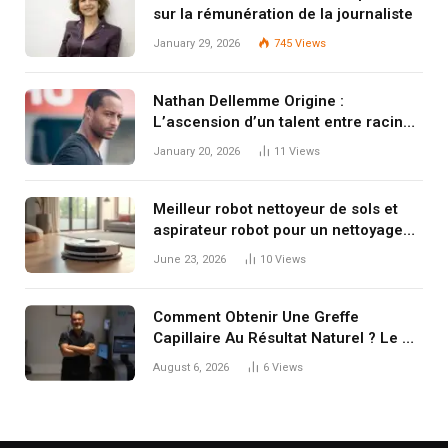
sur la rémunération de la journaliste
January 29, 2026
745
Views
Nathan Dellemme Origine :
L’ascension d’un talent entre racines
et modernité
January 20, 2026
11
Views
Meilleur robot nettoyeur de sols et
aspirateur robot pour un nettoyage
facile de la maison
June 23, 2026
10
Views
Comment Obtenir Une Greffe
Capillaire Au Résultat Naturel ? Le Dr
Koray Erdoğan Explique Les Clés
August 6, 2026
6
Views
d’une Restauration Réussie