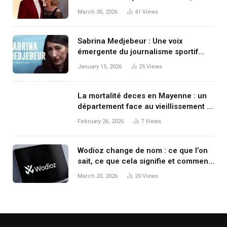
plume et cité
March 30, 2026
41
Views
Sabrina Medjebeur : Une voix
émergente du journalisme sportif
français
January 15, 2026
25
Views
La mortalité deces en Mayenne : un
département face au vieillissement et
aux défis démographiques
February 26, 2026
7
Views
Wodioz change de nom : ce que l’on
sait, ce que cela signifie et comment
s’y retrouver
March 20, 2026
20
Views