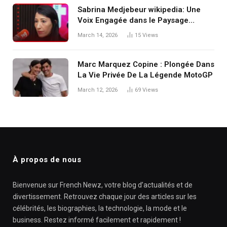
Sabrina Medjebeur wikipedia: Une
Voix Engagée dans le Paysage
Médiatique Français
March 14, 2026
15
Views
Marc Marquez Copine : Plongée Dans
La Vie Privée De La Légende MotoGP
March 12, 2026
69
Views
À propos de nous
Bienvenue sur French Newz, votre blog d’actualités et de
divertissement. Retrouvez chaque jour des articles sur les
célébrités, les biographies, la technologie, la mode et le
business. Restez informé facilement et rapidement !